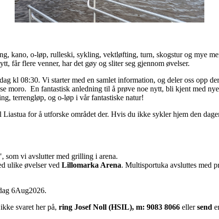
ing, kano, o-løp, rulleski, sykling, vektløfting, turn, skogstur og mye m
ytt, får flere venner, har det gøy og sliter seg gjennom øvelser.
dag kl 08:30. Vi starter med en samlet information, og deler oss opp dere
se moro. En fantastisk anledning til å prøve noe nytt, bli kjent med n
ng, terrengløp, og o-løp i vår fantastiske natur!
il Liastua for å utforske området der. Hvis du ikke sykler hjem den dagen,
, som vi avslutter med grilling i arena.
ed ulike øvelser ved
Lillomarka Arena
. Multisportuka avsluttes med p
sdag 6Aug2026.
 ikke svaret her på,
ring
J
osef Noll (HSIL), m: 9083 8066
eller
send
e