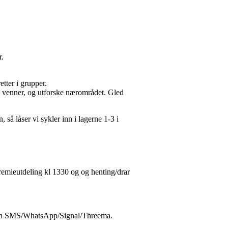
er.
tter i grupper.
ye venner, og utforske nærområdet. Gled
 så låser vi sykler inn i lagerne 1-3 i
remieutdeling kl 1330 og og henting/drar
n SMS/WhatsApp/Signal/Threema.