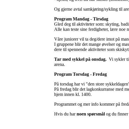
Og gjerne avtal samkjøring/sykling til ar
Program Mandag - Tirsdag
Gled deg til aktiviteter som: skyting, bad
Alle kan teste sine ferdigheter, lære noe n
Våre juniorer vil ta deg/dere imot på man
I gruppene blir det mange øvelser og mas
dere til spennende aktiviteter som skiskyti
Tar med sykkel på onsdag.
Vi sykler t
arena.
Program Torsdag - Fredag
På torsdag har vi "den store sykkeldagen"
På fredag blir det lagkonkurranse med m
hjem innen kl. 1400.
Programmet og mer info kommer på fre
Hvis du har
noen spørsmål
og du finner