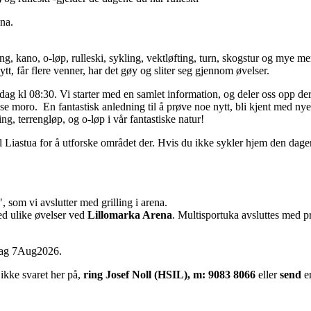
ena.
ing, kano, o-løp, rulleski, sykling, vektløfting, turn, skogstur og mye m
ytt, får flere venner, har det gøy og sliter seg gjennom øvelser.
dag kl 08:30. Vi starter med en samlet information, og deler oss opp dere
se moro. En fantastisk anledning til å prøve noe nytt, bli kjent med n
ng, terrengløp, og o-løp i vår fantastiske natur!
il Liastua for å utforske området der. Hvis du ikke sykler hjem den dagen,
, som vi avslutter med grilling i arena.
ed ulike øvelser ved
Lillomarka Arena
. Multisportuka avsluttes med p
dag 7Aug2026.
 ikke svaret her på,
ring
J
osef Noll (HSIL), m: 9083 8066
eller
send
e