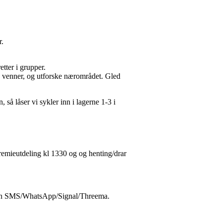
er.
tter i grupper.
ye venner, og utforske nærområdet. Gled
 så låser vi sykler inn i lagerne 1-3 i
remieutdeling kl 1330 og og henting/drar
n SMS/WhatsApp/Signal/Threema.