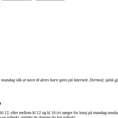
å mandag slik at navn til deres barn spres på internett. Dermed, sjekk
n
ør kl 12, eller mellom kl 12 og kl 16 (vi sørger for lunsj på mandag-onsda
 og rulleski -gjelder de dagene du har rulleski