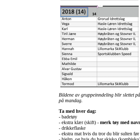
Bildene av gruppeinndeling blir slettet p
på mandag.
Ta med hver dag:
- badetøy
- ekstra klær (skift) -
merk tøy med nav
- drikkeflaske
- ekstra mat hvis du tror du blir sulten f
- hjelm, og hvis du har skisko (kombisko)