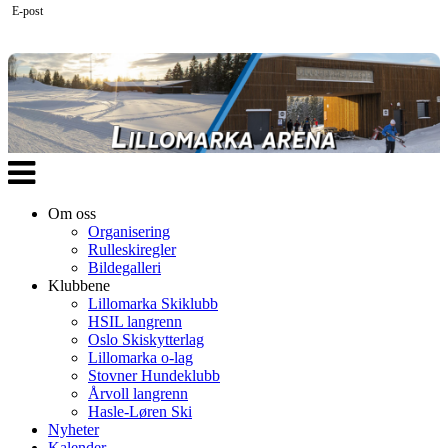
E-post
Veksle
navigasjon
Om oss
Organisering
Rulleskiregler
Bildegalleri
Klubbene
Lillomarka Skiklubb
HSIL langrenn
Oslo Skiskytterlag
Lillomarka o-lag
Stovner Hundeklubb
Årvoll langrenn
Hasle-Løren Ski
Nyheter
Kalender