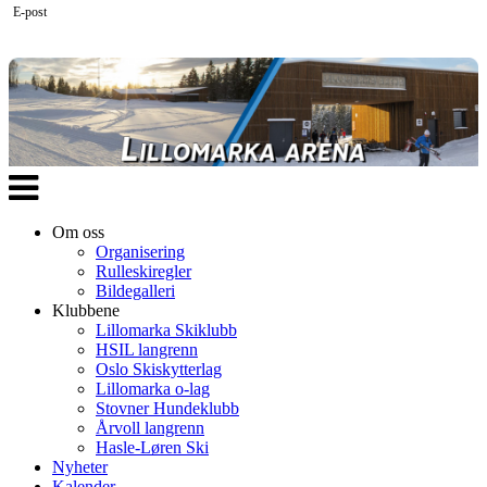
E-post
Veksle
navigasjon
Om oss
Organisering
Rulleskiregler
Bildegalleri
Klubbene
Lillomarka Skiklubb
HSIL langrenn
Oslo Skiskytterlag
Lillomarka o-lag
Stovner Hundeklubb
Årvoll langrenn
Hasle-Løren Ski
Nyheter
Kalender