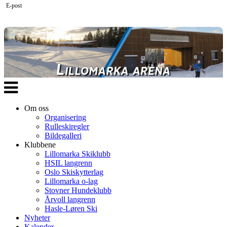
E-post
Veksle
navigasjon
Om oss
Organisering
Rulleskiregler
Bildegalleri
Klubbene
Lillomarka Skiklubb
HSIL langrenn
Oslo Skiskytterlag
Lillomarka o-lag
Stovner Hundeklubb
Årvoll langrenn
Hasle-Løren Ski
Nyheter
Kalender