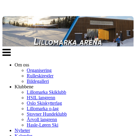
Veksle
navigasjon
Om oss
Organisering
Rulleskiregler
Bildegalleri
Klubbene
Lillomarka Skiklubb
HSIL langrenn
Oslo Skiskytterlag
Lillomarka o-lag
Stovner Hundeklubb
Årvoll langrenn
Hasle-Løren Ski
Nyheter
Kalender