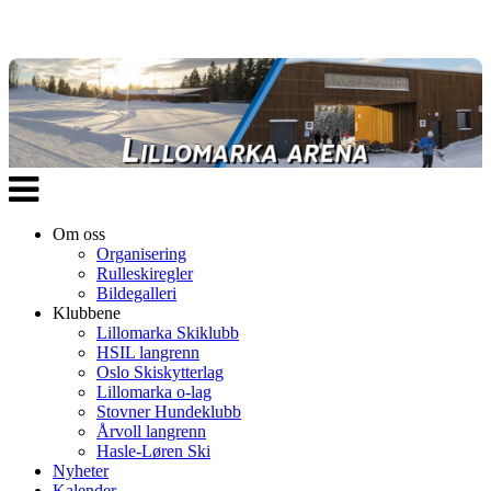
Veksle
navigasjon
Om oss
Organisering
Rulleskiregler
Bildegalleri
Klubbene
Lillomarka Skiklubb
HSIL langrenn
Oslo Skiskytterlag
Lillomarka o-lag
Stovner Hundeklubb
Årvoll langrenn
Hasle-Løren Ski
Nyheter
Kalender