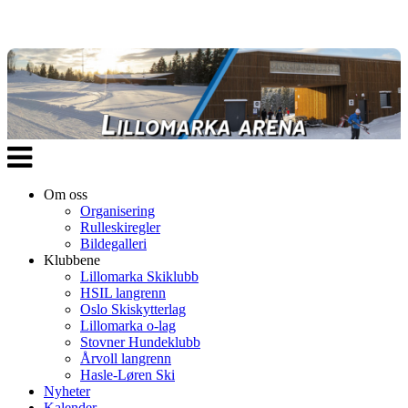
Veksle
navigasjon
Om oss
Organisering
Rulleskiregler
Bildegalleri
Klubbene
Lillomarka Skiklubb
HSIL langrenn
Oslo Skiskytterlag
Lillomarka o-lag
Stovner Hundeklubb
Årvoll langrenn
Hasle-Løren Ski
Nyheter
Kalender