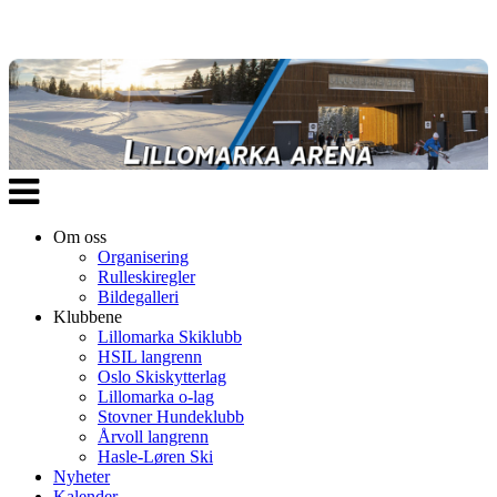
Veksle
navigasjon
Om oss
Organisering
Rulleskiregler
Bildegalleri
Klubbene
Lillomarka Skiklubb
HSIL langrenn
Oslo Skiskytterlag
Lillomarka o-lag
Stovner Hundeklubb
Årvoll langrenn
Hasle-Løren Ski
Nyheter
Kalender