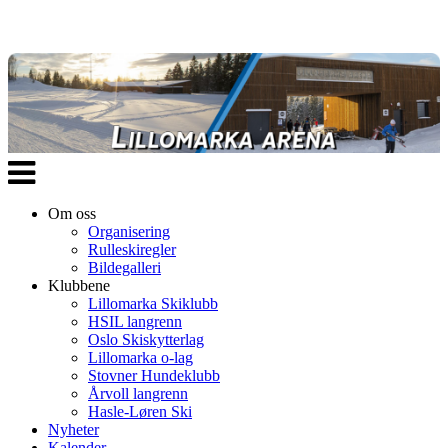
Veksle
navigasjon
Om oss
Organisering
Rulleskiregler
Bildegalleri
Klubbene
Lillomarka Skiklubb
HSIL langrenn
Oslo Skiskytterlag
Lillomarka o-lag
Stovner Hundeklubb
Årvoll langrenn
Hasle-Løren Ski
Nyheter
Kalender