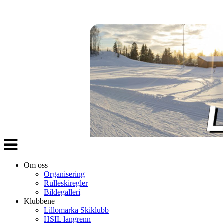
Veksle
navigasjon
Om oss
Organisering
Rulleskiregler
Bildegalleri
Klubbene
Lillomarka Skiklubb
HSIL langrenn