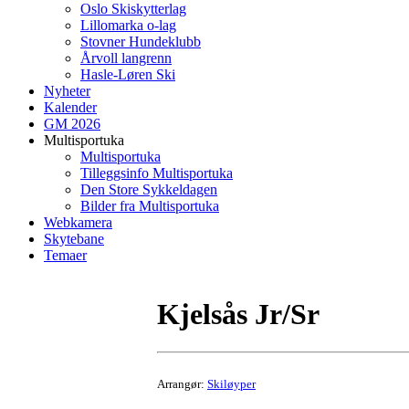
Oslo Skiskytterlag
Lillomarka o-lag
Stovner Hundeklubb
Årvoll langrenn
Hasle-Løren Ski
Nyheter
Kalender
GM 2026
Multisportuka
Multisportuka
Tilleggsinfo Multisportuka
Den Store Sykkeldagen
Bilder fra Multisportuka
Webkamera
Skytebane
Temaer
Kjelsås Jr/Sr
Arrangør:
Skiløyper