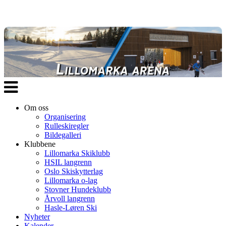
Veksle
navigasjon
Om oss
Organisering
Rulleskiregler
Bildegalleri
Klubbene
Lillomarka Skiklubb
HSIL langrenn
Oslo Skiskytterlag
Lillomarka o-lag
Stovner Hundeklubb
Årvoll langrenn
Hasle-Løren Ski
Nyheter
Kalender