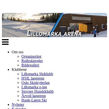
Veksle
navigasjon
Om oss
Organisering
Rulleskiregler
Bildegalleri
Klubbene
Lillomarka Skiklubb
HSIL langrenn
Oslo Skiskytterlag
Lillomarka o-lag
Stovner Hundeklubb
Årvoll langrenn
Hasle-Løren Ski
Nyheter
Kalender