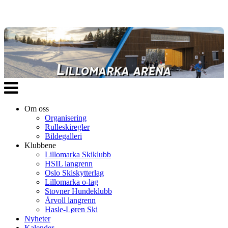
Veksle
navigasjon
Om oss
Organisering
Rulleskiregler
Bildegalleri
Klubbene
Lillomarka Skiklubb
HSIL langrenn
Oslo Skiskytterlag
Lillomarka o-lag
Stovner Hundeklubb
Årvoll langrenn
Hasle-Løren Ski
Nyheter
Kalender