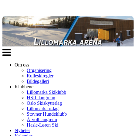
Veksle
navigasjon
Om oss
Organisering
Rulleskiregler
Bildegalleri
Klubbene
Lillomarka Skiklubb
HSIL langrenn
Oslo Skiskytterlag
Lillomarka o-lag
Stovner Hundeklubb
Årvoll langrenn
Hasle-Løren Ski
Nyheter
Kalender