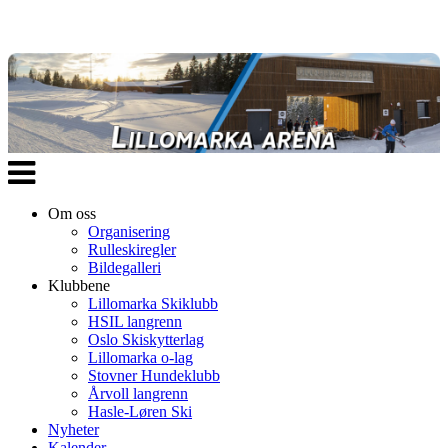
Veksle
navigasjon
Om oss
Organisering
Rulleskiregler
Bildegalleri
Klubbene
Lillomarka Skiklubb
HSIL langrenn
Oslo Skiskytterlag
Lillomarka o-lag
Stovner Hundeklubb
Årvoll langrenn
Hasle-Løren Ski
Nyheter
Kalender