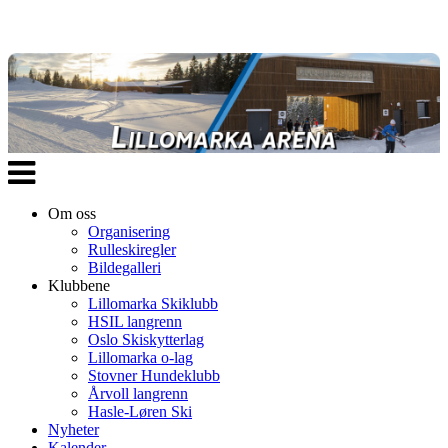
Veksle
navigasjon
Om oss
Organisering
Rulleskiregler
Bildegalleri
Klubbene
Lillomarka Skiklubb
HSIL langrenn
Oslo Skiskytterlag
Lillomarka o-lag
Stovner Hundeklubb
Årvoll langrenn
Hasle-Løren Ski
Nyheter
Kalender