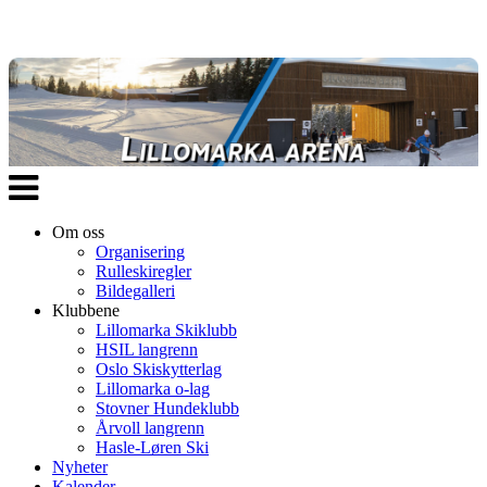
Veksle
navigasjon
Om oss
Organisering
Rulleskiregler
Bildegalleri
Klubbene
Lillomarka Skiklubb
HSIL langrenn
Oslo Skiskytterlag
Lillomarka o-lag
Stovner Hundeklubb
Årvoll langrenn
Hasle-Løren Ski
Nyheter
Kalender