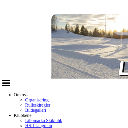
Veksle
navigasjon
Om oss
Organisering
Rulleskiregler
Bildegalleri
Klubbene
Lillomarka Skiklubb
HSIL langrenn