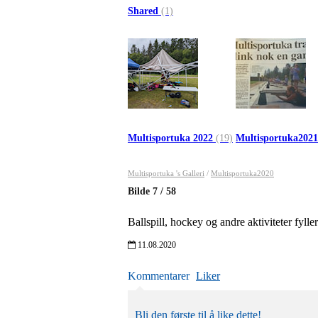
Shared
(1)
Multisportuka 2022
(19)
Multisportuka202
Multisportuka 's Galleri
/
Multisportuka2020
Bilde
7
/
58
Ballspill, hockey og andre aktiviteter fylle
11.08.2020
Kommentarer
Liker
Bli den første til å like dette!