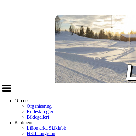
Veksle
navigasjon
Om oss
Organisering
Rulleskiregler
Bildegalleri
Klubbene
Lillomarka Skiklubb
HSIL langrenn