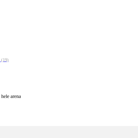
1
(19)
r hele arena