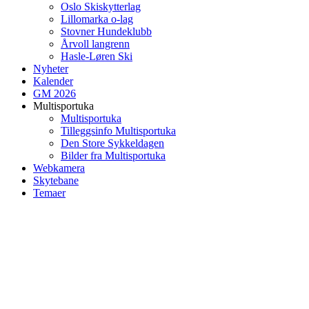
Oslo Skiskytterlag
Lillomarka o-lag
Stovner Hundeklubb
Årvoll langrenn
Hasle-Løren Ski
Nyheter
Kalender
GM 2026
Multisportuka
Multisportuka
Tilleggsinfo Multisportuka
Den Store Sykkeldagen
Bilder fra Multisportuka
Webkamera
Skytebane
Temaer