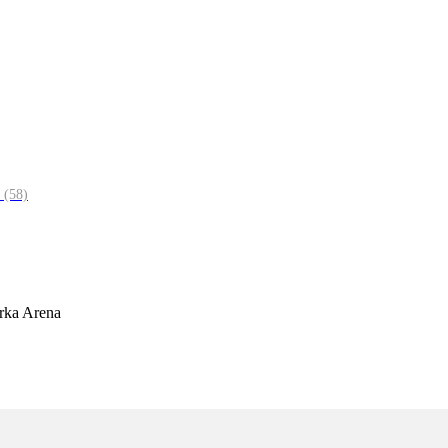
0
(58)
arka Arena