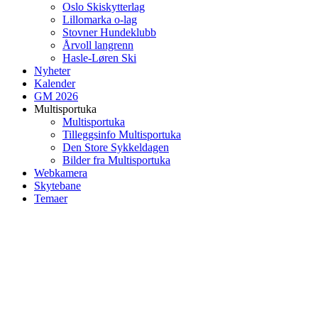
Oslo Skiskytterlag
Lillomarka o-lag
Stovner Hundeklubb
Årvoll langrenn
Hasle-Løren Ski
Nyheter
Kalender
GM 2026
Multisportuka
Multisportuka
Tilleggsinfo Multisportuka
Den Store Sykkeldagen
Bilder fra Multisportuka
Webkamera
Skytebane
Temaer