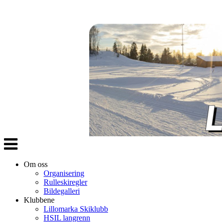
Veksle
navigasjon
Om oss
Organisering
Rulleskiregler
Bildegalleri
Klubbene
Lillomarka Skiklubb
HSIL langrenn