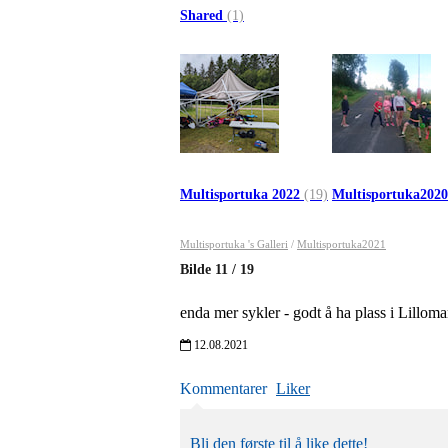
Shared
(1)
Multisportuka 2022
(19)
Multisportuka202
Multisportuka 's Galleri
/
Multisportuka2021
Bilde
11
/
19
enda mer sykler - godt å ha plass i Lillom
12.08.2021
Kommentarer
Liker
Bli den første til å like dette!