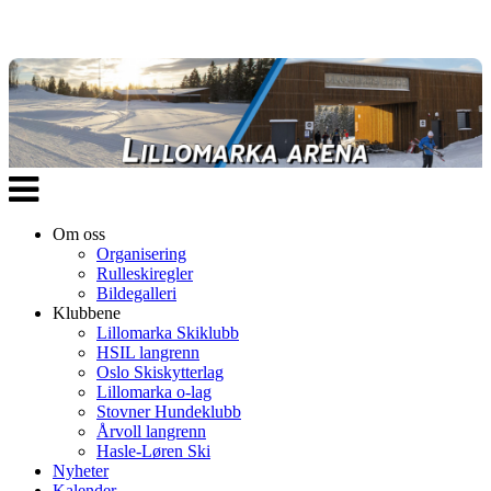
Veksle
navigasjon
Om oss
Organisering
Rulleskiregler
Bildegalleri
Klubbene
Lillomarka Skiklubb
HSIL langrenn
Oslo Skiskytterlag
Lillomarka o-lag
Stovner Hundeklubb
Årvoll langrenn
Hasle-Løren Ski
Nyheter
Kalender