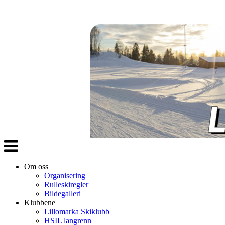
Veksle
navigasjon
Om oss
Organisering
Rulleskiregler
Bildegalleri
Klubbene
Lillomarka Skiklubb
HSIL langrenn