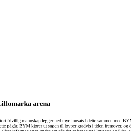
Lillomarka arena
stort frivillig mannskap legger ned mye innsats i dette sammen med BYM!
dette pågår. BYM kjører ut snøen til løyper gradvis i tiden fremover, og