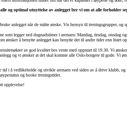
 ellers informasjonen under om når det er kapasitet i løypene og ikke, o
 alle og optimal utnyttelse av anlegget ber vi om at alle forholder se
ruke anlegget når de måtte ønske. Vis hensyn til treningsgrupper, og spe
ene som legger ned dugnadstimer i arenaen: Mandag, tirsdag, onsdag og
m ønsker å benytte anlegget kan benytte det til andre tider enn listet op
nsitetsøkter av god kvalitet bes vente med oppstart til 19.30. Vi ønsker
nlegg og vi ønsker at det skal komme alle Oslo-borgere til gode. Vi ø
tid i å vedlikeholde og utvikle arenaen ved siden av å drive klubb, og v
løypestatus og booke treningstider.
ott opplevelse!