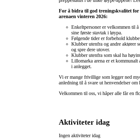
preppestatus i de ulike løype-appene! Les
For å bidra til god treningskvalitet for
arenaen vinteren 2026:
Enkeltpersoner er velkommen til å b
sine første stavtak i løypa.
Følgende tider er forbehold klubb
Klubber utenfra og andre aktører so
og spre dere utover.
Klubber utenfra som skal ha høyinte
Lillomarka arena er et kommunalt a
i anlegget.
Vi er mange frivillige som legger ned mye 
anledning til å svare ut henvendelser om 
Velkommen til oss, vi håper alle får en fl
Aktiviteter idag
Ingen aktiviteter idag