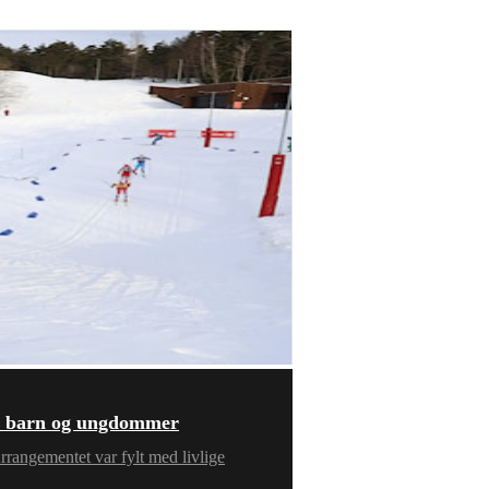
ade barn og ungdommer
Arrangementet var fylt med livlige