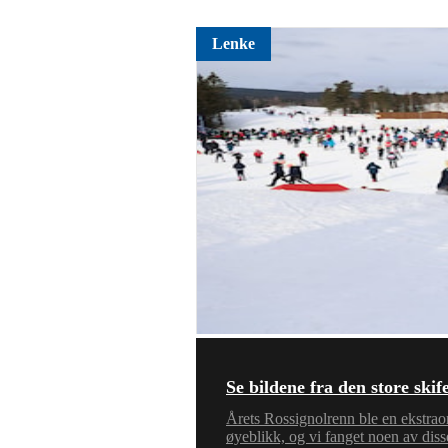
Lenke
Se bildene fra den store sk
Årets Rossignolrenn ble en ekstraor
øyeblikk, og vi fanget noen av di