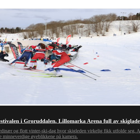
ifestivalen i Groruddalen. Lillomarka Arena full av skigl
dinær og flott vinter-ski-dag hvor skigleden virkelig fikk utfolde seg. 
sse minneverdige øyeblikkene på kamera.