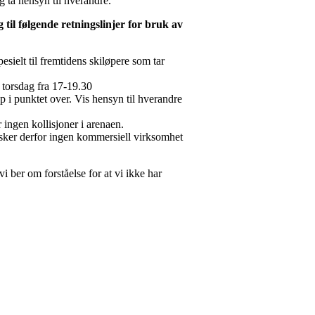
g ta hensyn til hverandre.
g til følgende retningslinjer for bruk av
sielt til fremtidens skiløpere som tar
 torsdag fra 17-19.30
p i punktet over. Vis hensyn til hverandre
 ingen kollisjoner i arenaen.
nsker derfor ingen kommersiell virksomhet
i ber om forståelse for at vi ikke har
Se alle