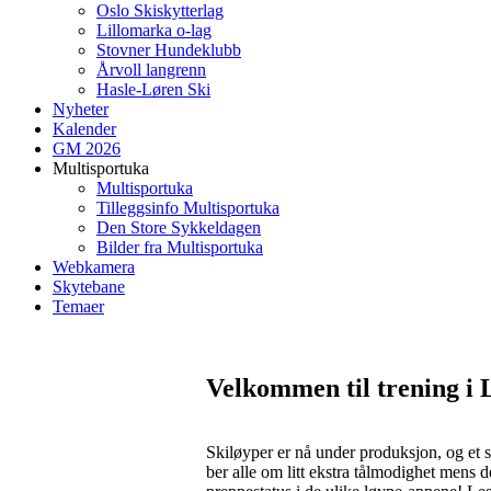
Oslo Skiskytterlag
Lillomarka o-lag
Stovner Hundeklubb
Årvoll langrenn
Hasle-Løren Ski
Nyheter
Kalender
GM 2026
Multisportuka
Multisportuka
Tilleggsinfo Multisportuka
Den Store Sykkeldagen
Bilder fra Multisportuka
Webkamera
Skytebane
Temaer
Velkommen til trening i 
Skiløyper er nå under produksjon, og et 
ber alle om litt ekstra tålmodighet mens 