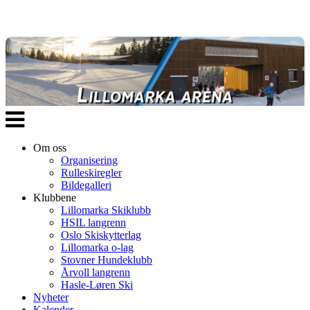
Veksle
navigasjon
Om oss
Organisering
Rulleskiregler
Bildegalleri
Klubbene
Lillomarka Skiklubb
HSIL langrenn
Oslo Skiskytterlag
Lillomarka o-lag
Stovner Hundeklubb
Årvoll langrenn
Hasle-Løren Ski
Nyheter
Kalender