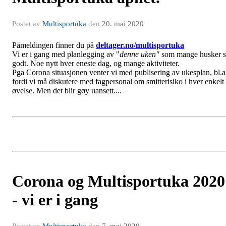
Postet av
Multisportuka
den
20. mai 2020
Påmeldingen finner du på
deltager.no/multisportuka
Vi er i gang med planlegging av "
denne uken"
som mange husker s
godt. Noe nytt hver eneste dag, og mange aktiviteter.
Pga Corona situasjonen venter vi med publisering av ukesplan, bl.a
fordi vi må diskutere med fagpersonal om smitterisiko i hver enkelt
øvelse. Men det blir gøy uansett....
Corona og Multisportuka 2020
- vi er i gang
Postet av
Multisportuka
den
7. mai 2020