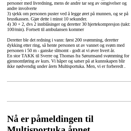
personer med livredning, mens de andre tar seg av omgivelser og
andre involverte
3) sjekk om personen puster ved å legge øret på munnen, og se på
brustkassen. Gjør dette i minst 10 sekunder.
4) 30 + 2, dvs 2 innblåsinger og deretter 30 hjertekompresjon (takt:
100/min). Fortsett til ambulansen kommer
Deretter ble det redning i vann: først 200 svømming, deretter
dykking etter ring, så hente personen ut av vannet og svøm med
personen i 50 m - ganske slitsomt - godt at vi øver hvert år.
En stor TAKK til Sverre og Thomas fra Sørumsand svømming for
gjennomføring av kurs. Vi håper og satser på at kunnskapen blir
ikke nødvendig under årets Multisportuka. Men, vi er forberedt .
Nå er påmeldingen til
Multisportuka åpnet.