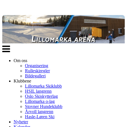
Veksle
navigasjon
Om oss
Organisering
Rulleskiregler
Bildegalleri
Klubbene
Lillomarka Skiklubb
HSIL langrenn
Oslo Skiskytterlag
Lillomarka o-lag
Stovner Hundeklubb
Årvoll langrenn
Hasle-Løren Ski
Nyheter
Kalender