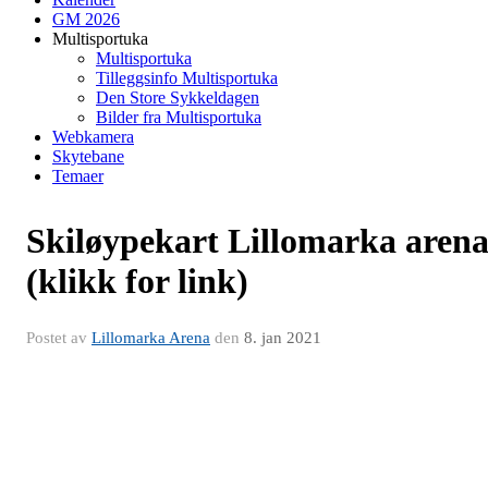
GM 2026
Multisportuka
Multisportuka
Tilleggsinfo Multisportuka
Den Store Sykkeldagen
Bilder fra Multisportuka
Webkamera
Skytebane
Temaer
Skiløypekart Lillomarka aren
(klikk for link)
Postet av
Lillomarka Arena
den
8. jan 2021