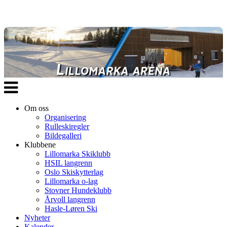
Veksle
navigasjon
Om oss
Organisering
Rulleskiregler
Bildegalleri
Klubbene
Lillomarka Skiklubb
HSIL langrenn
Oslo Skiskytterlag
Lillomarka o-lag
Stovner Hundeklubb
Årvoll langrenn
Hasle-Løren Ski
Nyheter
Kalender