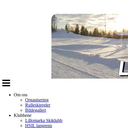
Veksle
navigasjon
Om oss
Organisering
Rulleskiregler
Bildegalleri
Klubbene
Lillomarka Skiklubb
HSIL langrenn