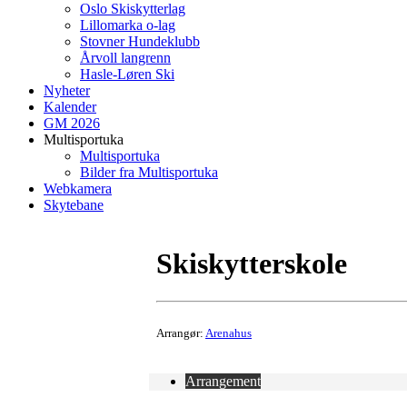
Oslo Skiskytterlag
Lillomarka o-lag
Stovner Hundeklubb
Årvoll langrenn
Hasle-Løren Ski
Nyheter
Kalender
GM 2026
Multisportuka
Multisportuka
Bilder fra Multisportuka
Webkamera
Skytebane
Skiskytterskole
Arrangør:
Arenahus
Arrangement