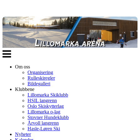
Veksle
navigasjon
Om oss
Organisering
Rulleskiregler
Bildegalleri
Klubbene
Lillomarka Skiklubb
HSIL langrenn
Oslo Skiskytterlag
Lillomarka o-lag
Stovner Hundeklubb
Årvoll langrenn
Hasle-Løren Ski
Nyheter
Kalender