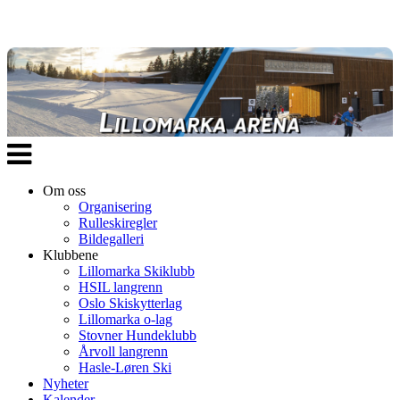
Veksle
navigasjon
Om oss
Organisering
Rulleskiregler
Bildegalleri
Klubbene
Lillomarka Skiklubb
HSIL langrenn
Oslo Skiskytterlag
Lillomarka o-lag
Stovner Hundeklubb
Årvoll langrenn
Hasle-Løren Ski
Nyheter
Kalender