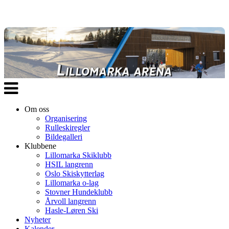
Veksle
navigasjon
Om oss
Organisering
Rulleskiregler
Bildegalleri
Klubbene
Lillomarka Skiklubb
HSIL langrenn
Oslo Skiskytterlag
Lillomarka o-lag
Stovner Hundeklubb
Årvoll langrenn
Hasle-Løren Ski
Nyheter
Kalender