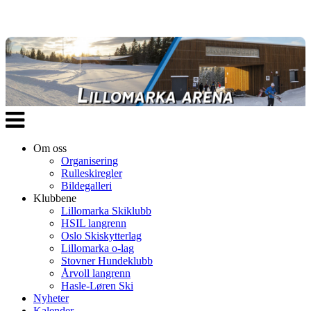
Veksle
navigasjon
Om oss
Organisering
Rulleskiregler
Bildegalleri
Klubbene
Lillomarka Skiklubb
HSIL langrenn
Oslo Skiskytterlag
Lillomarka o-lag
Stovner Hundeklubb
Årvoll langrenn
Hasle-Løren Ski
Nyheter
Kalender