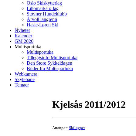
Oslo Skiskytterlag
Lillomarka o-lag
Stovner Hundeklubb
Årvoll langrenn
Hasle-Løren Ski
Nyheter
Kalender
GM 2026
Multisportuka
Multisportuka
Tilleggsinfo Multisportuka
Den Store Sykkeldagen
Bilder fra Multisportuka
Webkamera
Skytebane
Temaer
Kjelsås 2011/2012
Arrangør:
Skiløyper