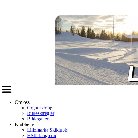
Veksle
navigasjon
Om oss
Organisering
Rulleskiregler
Bildegalleri
Klubbene
Lillomarka Skiklubb
HSIL langrenn