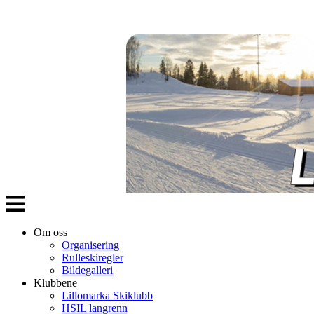
Veksle
navigasjon
Om oss
Organisering
Rulleskiregler
Bildegalleri
Klubbene
Lillomarka Skiklubb
HSIL langrenn