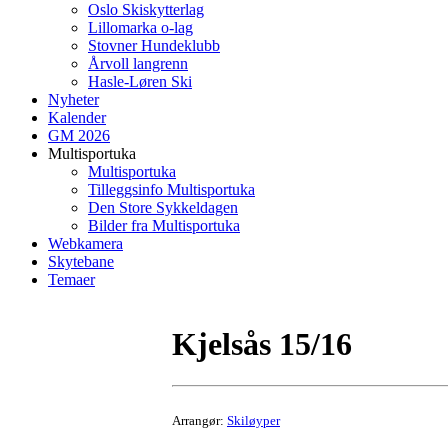
Oslo Skiskytterlag
Lillomarka o-lag
Stovner Hundeklubb
Årvoll langrenn
Hasle-Løren Ski
Nyheter
Kalender
GM 2026
Multisportuka
Multisportuka
Tilleggsinfo Multisportuka
Den Store Sykkeldagen
Bilder fra Multisportuka
Webkamera
Skytebane
Temaer
Kjelsås 15/16
Arrangør:
Skiløyper