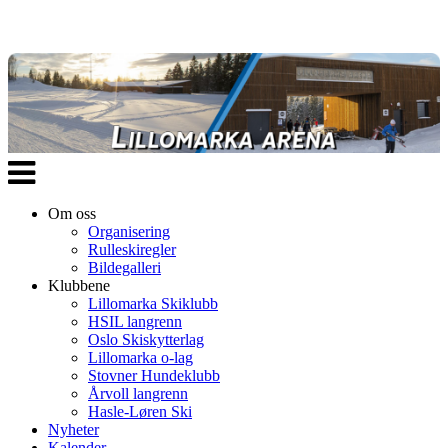
Veksle
navigasjon
Om oss
Organisering
Rulleskiregler
Bildegalleri
Klubbene
Lillomarka Skiklubb
HSIL langrenn
Oslo Skiskytterlag
Lillomarka o-lag
Stovner Hundeklubb
Årvoll langrenn
Hasle-Løren Ski
Nyheter
Kalender