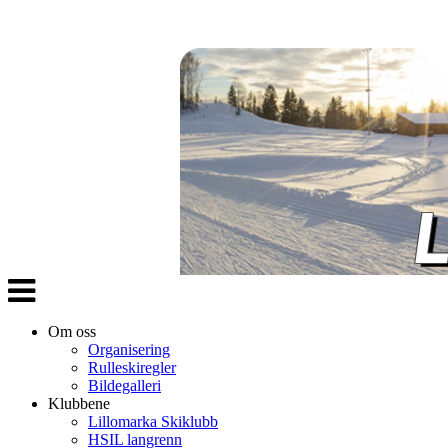
Veksle
navigasjon
Om oss
Organisering
Rulleskiregler
Bildegalleri
Klubbene
Lillomarka Skiklubb
HSIL langrenn