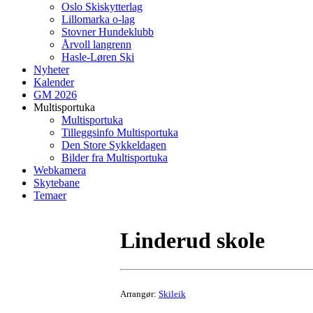
Oslo Skiskytterlag
Lillomarka o-lag
Stovner Hundeklubb
Årvoll langrenn
Hasle-Løren Ski
Nyheter
Kalender
GM 2026
Multisportuka
Multisportuka
Tilleggsinfo Multisportuka
Den Store Sykkeldagen
Bilder fra Multisportuka
Webkamera
Skytebane
Temaer
Linderud skole
Arrangør:
Skileik