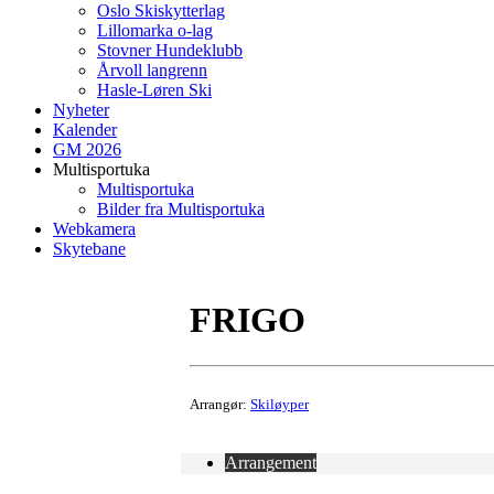
Oslo Skiskytterlag
Lillomarka o-lag
Stovner Hundeklubb
Årvoll langrenn
Hasle-Løren Ski
Nyheter
Kalender
GM 2026
Multisportuka
Multisportuka
Bilder fra Multisportuka
Webkamera
Skytebane
FRIGO
Arrangør:
Skiløyper
Arrangement