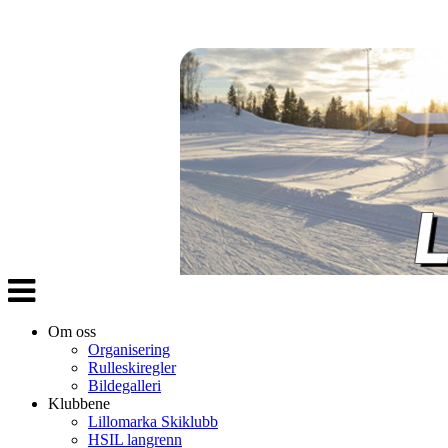
Veksle
navigasjon
Om oss
Organisering
Rulleskiregler
Bildegalleri
Klubbene
Lillomarka Skiklubb
HSIL langrenn