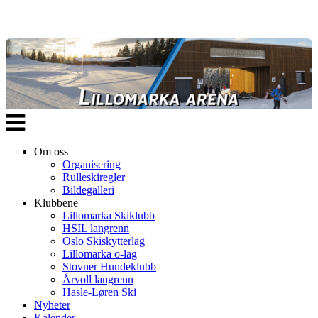
Veksle
navigasjon
Om oss
Organisering
Rulleskiregler
Bildegalleri
Klubbene
Lillomarka Skiklubb
HSIL langrenn
Oslo Skiskytterlag
Lillomarka o-lag
Stovner Hundeklubb
Årvoll langrenn
Hasle-Løren Ski
Nyheter
Kalender