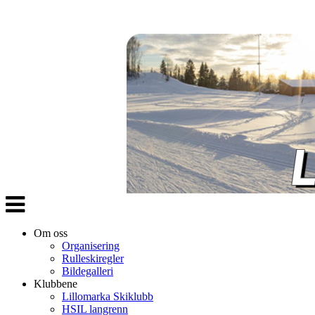
Veksle
navigasjon
Om oss
Organisering
Rulleskiregler
Bildegalleri
Klubbene
Lillomarka Skiklubb
HSIL langrenn