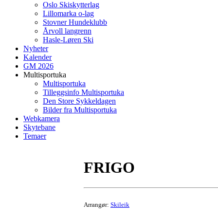
Oslo Skiskytterlag
Lillomarka o-lag
Stovner Hundeklubb
Årvoll langrenn
Hasle-Løren Ski
Nyheter
Kalender
GM 2026
Multisportuka
Multisportuka
Tilleggsinfo Multisportuka
Den Store Sykkeldagen
Bilder fra Multisportuka
Webkamera
Skytebane
Temaer
FRIGO
Arrangør:
Skileik