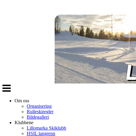
Veksle
navigasjon
Om oss
Organisering
Rulleskiregler
Bildegalleri
Klubbene
Lillomarka Skiklubb
HSIL langrenn