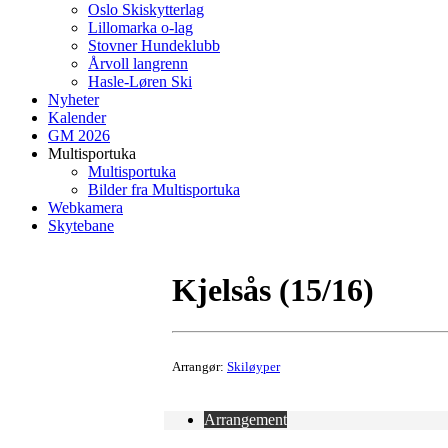
Oslo Skiskytterlag
Lillomarka o-lag
Stovner Hundeklubb
Årvoll langrenn
Hasle-Løren Ski
Nyheter
Kalender
GM 2026
Multisportuka
Multisportuka
Bilder fra Multisportuka
Webkamera
Skytebane
Kjelsås (15/16)
Arrangør:
Skiløyper
Arrangement