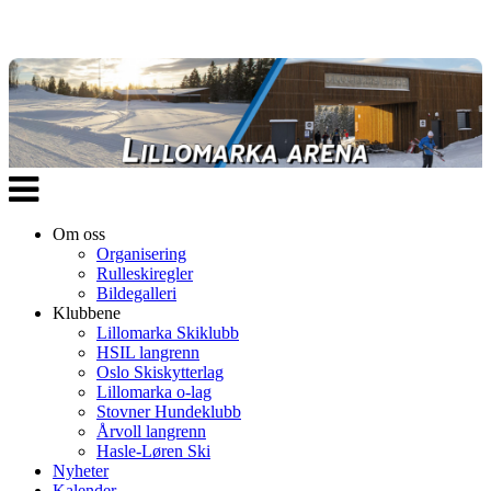
Veksle
navigasjon
Om oss
Organisering
Rulleskiregler
Bildegalleri
Klubbene
Lillomarka Skiklubb
HSIL langrenn
Oslo Skiskytterlag
Lillomarka o-lag
Stovner Hundeklubb
Årvoll langrenn
Hasle-Løren Ski
Nyheter
Kalender