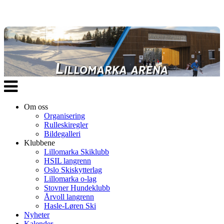
Veksle
navigasjon
Om oss
Organisering
Rulleskiregler
Bildegalleri
Klubbene
Lillomarka Skiklubb
HSIL langrenn
Oslo Skiskytterlag
Lillomarka o-lag
Stovner Hundeklubb
Årvoll langrenn
Hasle-Løren Ski
Nyheter
Kalender