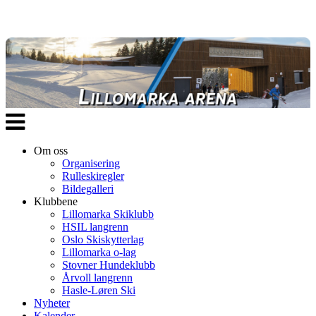
Veksle
navigasjon
Om oss
Organisering
Rulleskiregler
Bildegalleri
Klubbene
Lillomarka Skiklubb
HSIL langrenn
Oslo Skiskytterlag
Lillomarka o-lag
Stovner Hundeklubb
Årvoll langrenn
Hasle-Løren Ski
Nyheter
Kalender