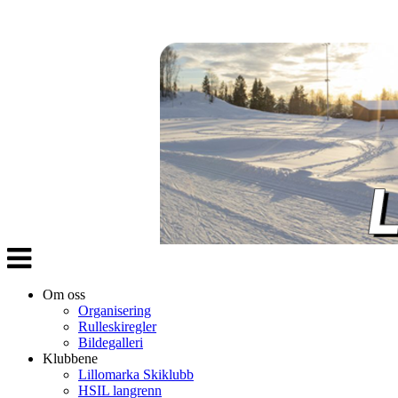
Veksle
navigasjon
Om oss
Organisering
Rulleskiregler
Bildegalleri
Klubbene
Lillomarka Skiklubb
HSIL langrenn