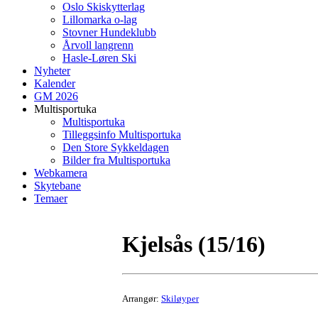
Oslo Skiskytterlag
Lillomarka o-lag
Stovner Hundeklubb
Årvoll langrenn
Hasle-Løren Ski
Nyheter
Kalender
GM 2026
Multisportuka
Multisportuka
Tilleggsinfo Multisportuka
Den Store Sykkeldagen
Bilder fra Multisportuka
Webkamera
Skytebane
Temaer
Kjelsås (15/16)
Arrangør:
Skiløyper