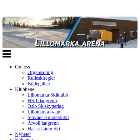
Veksle
navigasjon
Om oss
Organisering
Rulleskiregler
Bildegalleri
Klubbene
Lillomarka Skiklubb
HSIL langrenn
Oslo Skiskytterlag
Lillomarka o-lag
Stovner Hundeklubb
Årvoll langrenn
Hasle-Løren Ski
Nyheter
Kalender