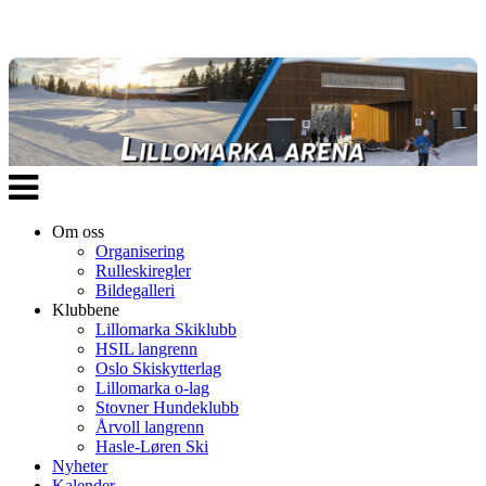
Veksle
navigasjon
Om oss
Organisering
Rulleskiregler
Bildegalleri
Klubbene
Lillomarka Skiklubb
HSIL langrenn
Oslo Skiskytterlag
Lillomarka o-lag
Stovner Hundeklubb
Årvoll langrenn
Hasle-Løren Ski
Nyheter
Kalender