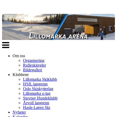
Veksle
navigasjon
Om oss
Organisering
Rulleskiregler
Bildegalleri
Klubbene
Lillomarka Skiklubb
HSIL langrenn
Oslo Skiskytterlag
Lillomarka o-lag
Stovner Hundeklubb
Årvoll langrenn
Hasle-Løren Ski
Nyheter
Kalender