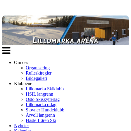
Veksle
navigasjon
Om oss
Organisering
Rulleskiregler
Bildegalleri
Klubbene
Lillomarka Skiklubb
HSIL langrenn
Oslo Skiskytterlag
Lillomarka o-lag
Stovner Hundeklubb
Årvoll langrenn
Hasle-Løren Ski
Nyheter
Kalender