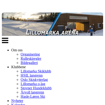
Veksle
navigasjon
Om oss
Organisering
Rulleskiregler
Bildegalleri
Klubbene
Lillomarka Skiklubb
HSIL langrenn
Oslo Skiskytterlag
Lillomarka o-lag
Stovner Hundeklubb
Årvoll langrenn
Hasle-Løren Ski
Nyheter
Kalender