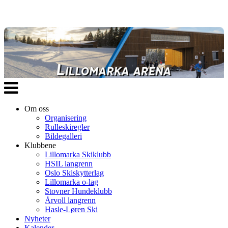
Veksle
navigasjon
Om oss
Organisering
Rulleskiregler
Bildegalleri
Klubbene
Lillomarka Skiklubb
HSIL langrenn
Oslo Skiskytterlag
Lillomarka o-lag
Stovner Hundeklubb
Årvoll langrenn
Hasle-Løren Ski
Nyheter
Kalender