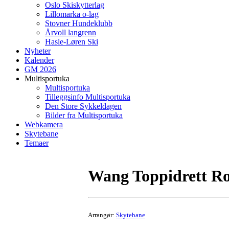
Oslo Skiskytterlag
Lillomarka o-lag
Stovner Hundeklubb
Årvoll langrenn
Hasle-Løren Ski
Nyheter
Kalender
GM 2026
Multisportuka
Multisportuka
Tilleggsinfo Multisportuka
Den Store Sykkeldagen
Bilder fra Multisportuka
Webkamera
Skytebane
Temaer
Wang Toppidrett Ro
Arrangør:
Skytebane