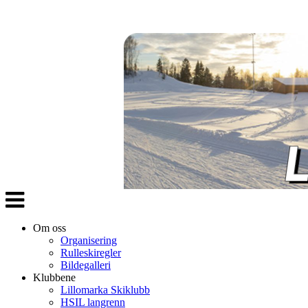
Veksle
navigasjon
Om oss
Organisering
Rulleskiregler
Bildegalleri
Klubbene
Lillomarka Skiklubb
HSIL langrenn