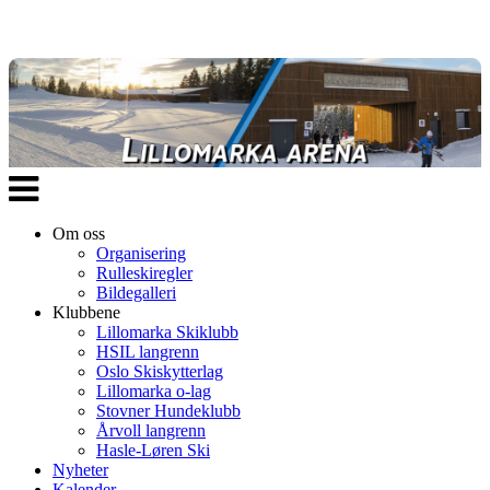
Veksle
navigasjon
Om oss
Organisering
Rulleskiregler
Bildegalleri
Klubbene
Lillomarka Skiklubb
HSIL langrenn
Oslo Skiskytterlag
Lillomarka o-lag
Stovner Hundeklubb
Årvoll langrenn
Hasle-Løren Ski
Nyheter
Kalender